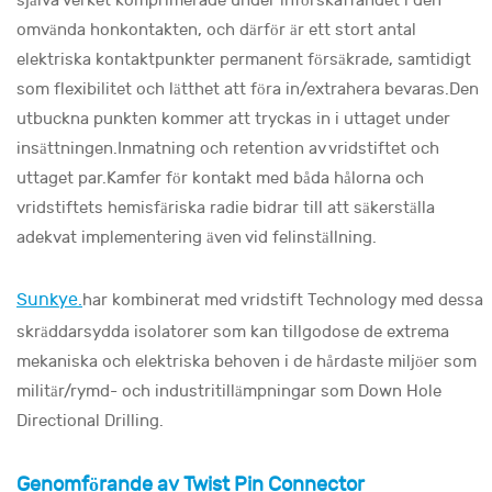
själva verket komprimerade under införskaffandet i den
omvända honkontakten, och därför är ett stort antal
elektriska kontaktpunkter permanent försäkrade, samtidigt
som flexibilitet och lätthet att föra in/extrahera bevaras.Den
utbuckna punkten kommer att tryckas in i uttaget under
insättningen.Inmatning och retention av vridstiftet och
uttaget par.Kamfer för kontakt med båda hålorna och
vridstiftets hemisfäriska radie bidrar till att säkerställa
adekvat implementering även vid felinställning.
Sunkye.
har kombinerat med vridstift Technology med dessa
skräddarsydda isolatorer som kan tillgodose de extrema
mekaniska och elektriska behoven i de hårdaste miljöer som
militär/rymd- och industritillämpningar som Down Hole
Directional Drilling.
Genomförande av Twist Pin Connector