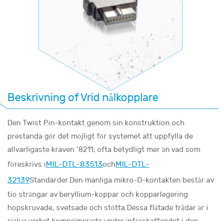
Beskrivning of Vrid nålkopplare
Den Twist Pin-kontakt genom sin konstruktion och
prestanda gör det möjligt för systemet att uppfylla de
allvarligaste kraven ’8211; ofta betydligt mer än vad som
MIL-DTL-83513
MIL-DTL-
föreskrivs i
och
32139
Standarder.Den manliga mikro-D-kontakten består av
tio strängar av beryllium-koppar och kopparlegering
hopskruvade, svetsade och stötta.Dessa flätade trådar är i