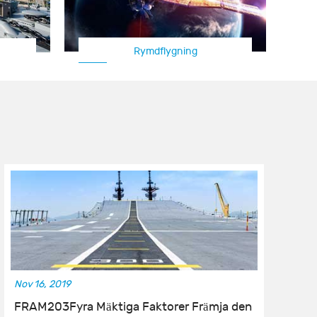
Rymdflygning
Nov 16, 2019
No
FRAM203Fyra Mäktiga Faktorer Främja den
H