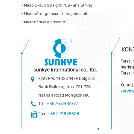
Mikro D-sub Straight PCB- anslutning
Micro Wire- gränssnitt för gränssnitt
Mikrotrådlös gränssnitt
KON
Försäl
markna
sunkye international co., ltd.
Försälj
Flat/RM, 1402B 14/F Belgiska
Kundtj
Bank Building, Nos. 721-725
servi
Nathan Road Mongkok HK.
Tfn:
+852-69486797
Fax:
+852-31828508