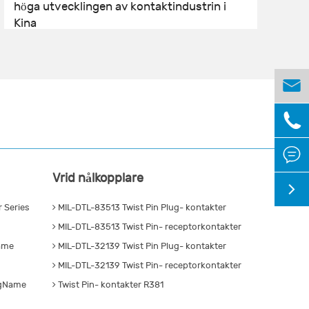
höga utvecklingen av kontaktindustrin i
a
Kina



Vrid nålkopplare

 Series
MIL-DTL-83513 Twist Pin Plug- kontakter
MIL-DTL-83513 Twist Pin- receptorkontakter
Name
MIL-DTL-32139 Twist Pin Plug- kontakter
MIL-DTL-32139 Twist Pin- receptorkontakter
ngName
Twist Pin- kontakter R381