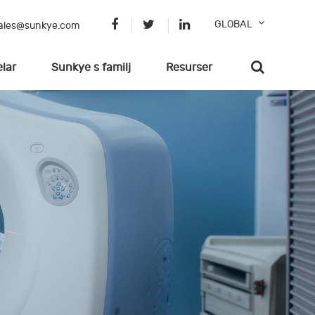
GLOBAL
ales@sunkye.com
elar
Sunkye s familj
Resurser