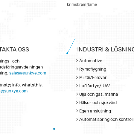
krimskramName
TAKTA OSS
INDUSTRI & LÖSNIN
Automotive
jnings- och
dsföringsavdelningen
Rymdflygning
ning:
sales@sunkye.com
Militär/Försvar
änst@ info: whatsthis:
Luftfartyg/UAV
ce@sunkye.com
Olja och gas, marina
Hälso- och sjukvård
Egen anslutning
Automatisering och kontroll