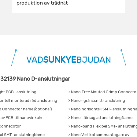
produktion av trådnät
VAD
SUNKYE
BJUDAN
32139 Nano D-anslutningar
ght PCB- anslutning
Nano Free Mouted Crimp Connector
ntell monterad röd anslutning
Nano- gränssnitt- anslutning
 Connector name (optional)
Nano horisontell SMT- anslutning
av PCB till nanovinkeln
Nano- förseglad anslutningName
Connecotor
Nano-band Flexibel SMT- anslutni
kal SMT- anslutningName
Nano Vertikal sammanfogare av